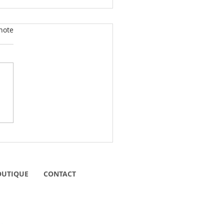
note
 avons rencontré pour
... Joseph, l'épicier du
...
OUTIQUE
CONTACT