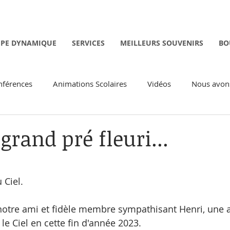
IPE DYNAMIQUE
SERVICES
MEILLEURS SOUVENIRS
BO
nférences
Animations Scolaires
Vidéos
Nous avons
Spirituelles
Activités Intergénérationnelles
Activités Je
rand pré fleuri...
sur 5.
 Ciel. 
notre ami et fidèle membre sympathisant Henri, une 
le Ciel en cette fin d'année 2023. 