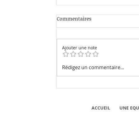
Commentaires
Ajouter une note
Les âmes en allées où s'en
Rédigez un commentaire...
vont-elles ?
ACCUEIL
UNE EQU