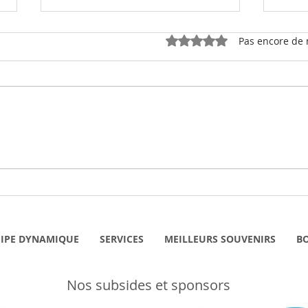
Noté 0 étoile sur 5.
Pas encore de 
Nous avons rencontré pour
Nous
vous... Belma, à la Fleur des
vous 
Blés
coeur
IPE DYNAMIQUE
SERVICES
MEILLEURS SOUVENIRS
B
Nos subsides et sponsors