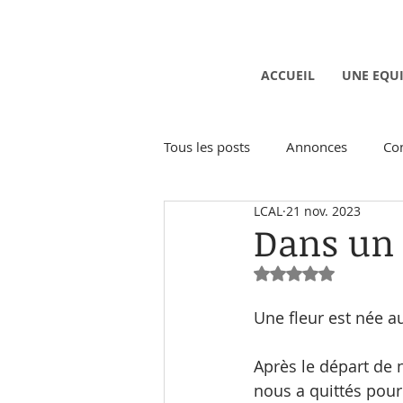
ACCUEIL
UNE EQU
Tous les posts
Annonces
Co
LCAL
21 nov. 2023
Activités ludiques
Activités 
Dans un g
Noté NaN étoiles 
Une fleur est née au
Après le départ de 
nous a quittés pour 