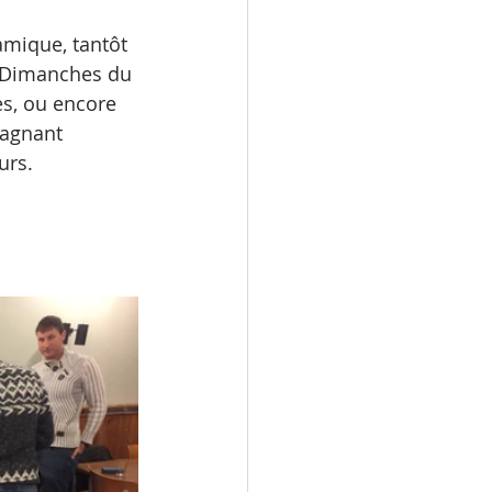
amique, tantôt 
x Dimanches du 
es, ou encore 
agnant 
urs.