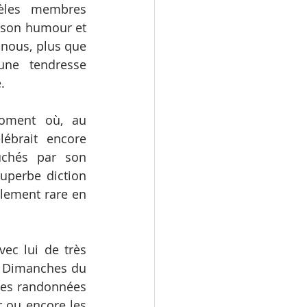
èles membres 
, son humour et 
 nous, plus que 
ne tendresse 
.
oment où, au 
ébrait encore 
uchés par son 
superbe diction 
llement rare en 
c lui de très 
x Dimanches du 
les randonnées 
r ou encore les 