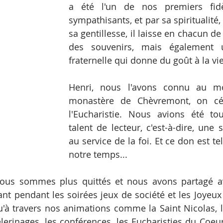
a été l'un de nos premiers fid
sympathisants, et par sa spiritualité
sa gentillesse, il laisse en chacun de
des souvenirs, mais également u
fraternelle qui donne du goût à la vie
Henri, nous l'avons connu au m
monastère de Chèvremont, on cél
l'Eucharistie. Nous avions été to
talent de lecteur, c'est-à-dire, une 
au service de la foi. Et ce don est te
notre temps...
ous sommes plus quittés et nous avons partagé ave
nt pendant les soirées jeux de société et les Joyeu
u'à travers nos animations comme la Saint Nicolas, 
pèlerinages, les conférences, les Eucharisties du Coeu