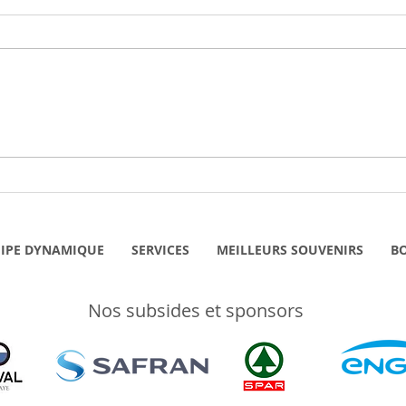
Nous avons rencontré pour
Nous
vous... Belma, à la Fleur des
vous 
Blés
coeur
IPE DYNAMIQUE
SERVICES
MEILLEURS SOUVENIRS
B
Nos subsides et sponsors