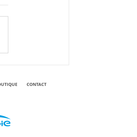
 avons rencontré pour
... Joseph, l'épicier du
...
OUTIQUE
CONTACT