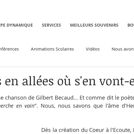
IPE DYNAMIQUE
SERVICES
MEILLEURS SOUVENIRS
BO
nférences
Animations Scolaires
Vidéos
Nous avons
Spirituelles
Activités Intergénérationnelles
Activités Je
en allées où s'en vont-e
sur 5.
 chanson de Gilbert Becaud... Et comme dit le poète
herche en vain
". Nous, nous savons que l'âme d'Henr
Dès la création du Coeur à l'Ecoute,