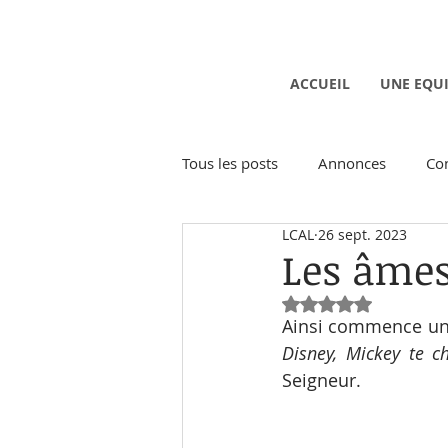
ACCUEIL
UNE EQU
Tous les posts
Annonces
Co
LCAL
26 sept. 2023
Activités ludiques
Activités 
Les âmes 
Noté NaN étoiles 
Ainsi commence une
Disney, Mickey te c
Seigneur.