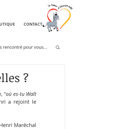
UTIQUE
CONTACT
 rencontré pour vous...
unes-Pro
lles ?
, "
où es-tu Walt 
i a rejoint le 
 Henri Maréchal 