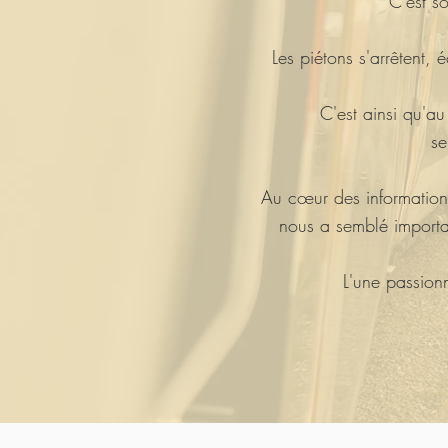
C'est s
Les piétons s'arrêtent, 
C'est ainsi qu'au
se
Au cœur des informations
nous a semblé importan
L'une passionn