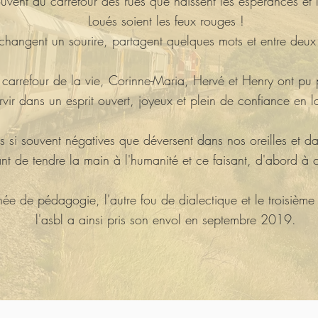
ouvent au carrefour des rues que naissent les espérances et l
Loués soient les feux rouges !
échangent un sourire, partagent quelques mots et entre deux ba
 carrefour de la vie, Corinne-Maria, Hervé et Henry ont pu p
rvir dans un esprit ouvert, joyeux et plein de confiance en l
 si souvent négatives que déversent dans nos oreilles et da
t de tendre la main à l'humanité et ce faisant, d'abord à c
ée de pédagogie, l'autre fou de dialectique et le troisième
l'asbl a ainsi pris son envol en septembre 2019.