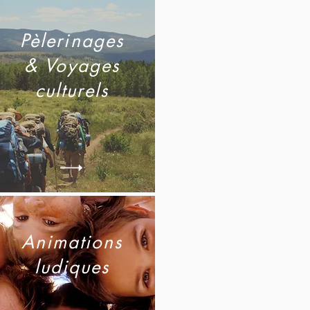
Pèlerinages
& Voyages
culturels
Animations
ludiques