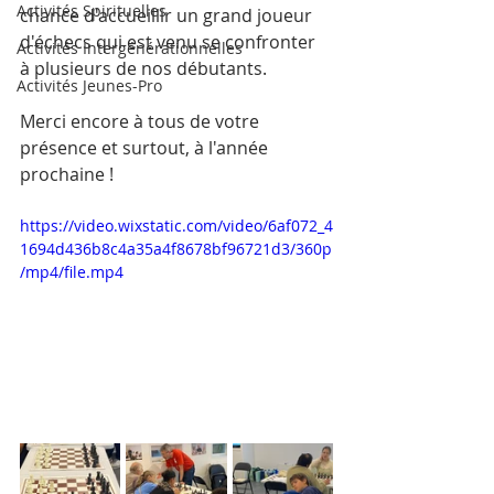
Activités Spirituelles
chance d'accueillir un grand joueur 
d'échecs qui est venu se confronter 
Activités Intergénérationnelles
à plusieurs de nos débutants.
Activités Jeunes-Pro
Merci encore à tous de votre 
présence et surtout, à l'année 
prochaine !
https://video.wixstatic.com/video/6af072_4
1694d436b8c4a35a4f8678bf96721d3/360p
/mp4/file.mp4