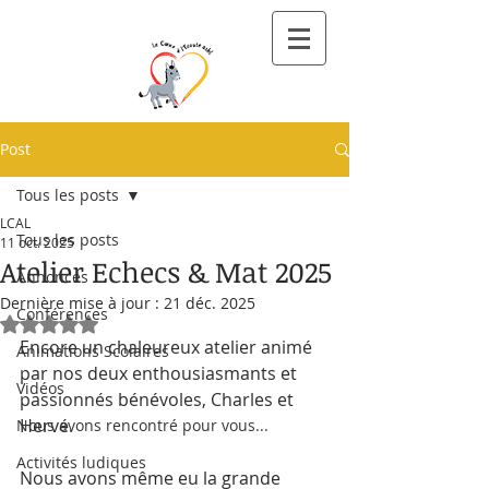
Post
Tous les posts
LCAL
Tous les posts
11 oct. 2025
Atelier Echecs & Mat 2025
Annonces
Dernière mise à jour :
21 déc. 2025
Conférences
Noté NaN étoiles sur 5.
Encore un chaleureux atelier animé 
Animations Scolaires
par nos deux enthousiasmants et 
Vidéos
passionnés bénévoles, Charles et 
Hervé.
Nous avons rencontré pour vous...
Activités ludiques
Nous avons même eu la grande 