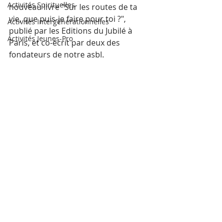
Activités Spirituelles
nouveau livre "Sur les routes de ta 
vie, que puis-je faire pour toi ?", 
Activités Intergénérationnelles
publié par les Editions du Jubilé à 
Activités Jeunes-Pro
Paris, et co-écrit par deux des 
fondateurs de notre asbl.