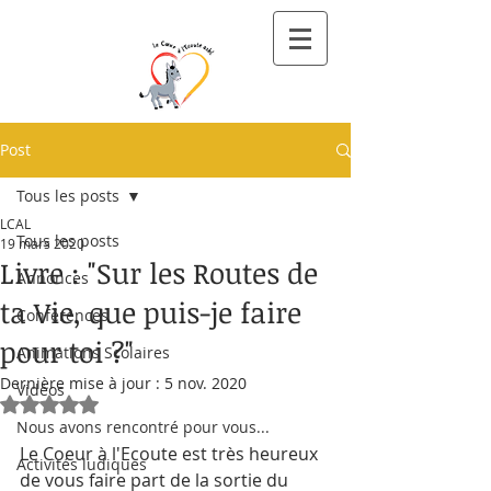
Post
Tous les posts
LCAL
Tous les posts
19 mars 2020
Livre : "Sur les Routes de
Annonces
ta Vie, que puis-je faire
Conférences
pour toi ?"
Animations Scolaires
Dernière mise à jour :
5 nov. 2020
Vidéos
Noté NaN étoiles sur 5.
Nous avons rencontré pour vous...
Le Coeur à l'Ecoute est très heureux 
Activités ludiques
de vous faire part de la sortie du 